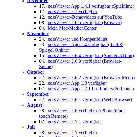
Dezember
17.:
nessViewer App 1.4.1 verfügbar (Spielfilme)
17.:
nessViewer 2.7 verfügbar
12.:
nessViewer-Demovideos auf YouTube
08.:
nessViewer 2.6.5 verfügbar (Browser)
04.:
Mein Mac-MedienCenter
November
24.:
nessViewer und Kompatibilität
23.:
nessViewer App 1.4 verfügbar (iPad &
Spiegel Online)
15.:
nessViewer 2.6.4 verfügbar (Sonder-Aktion)
04.:
nessViewer 2.6.3 verfügbar (Browser-
Suche)
Oktober
27.:
nessViewer 2.6.2 verfügbar (Browser-Menü)
22.:
nessViewer App 1.3 verfügbar
07.:
nessViewer App 1.2.1 für iPhone/iPod touch
September
27.:
nessViewer 2.6.1 verfügbar (Web-Browser)
August
28.:
nessViewer 2.6 verfügbar (iPhone/iPod
touch Remote)
02.:
nessViewer 2.5.1 verfügbar
Juli
28.:
nessViewer 2.5 verfügbar