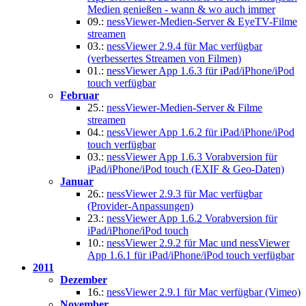
Medien genießen - wann & wo auch immer
09.:
nessViewer-Medien-Server & EyeTV-Filme
streamen
03.:
nessViewer 2.9.4 für Mac verfügbar
(verbessertes Streamen von Filmen)
01.:
nessViewer App 1.6.3 für iPad/iPhone/iPod
touch verfügbar
Februar
25.:
nessViewer-Medien-Server & Filme
streamen
04.:
nessViewer App 1.6.2 für iPad/iPhone/iPod
touch verfügbar
03.:
nessViewer App 1.6.3 Vorabversion für
iPad/iPhone/iPod touch (EXIF & Geo-Daten)
Januar
26.:
nessViewer 2.9.3 für Mac verfügbar
(Provider-Anpassungen)
23.:
nessViewer App 1.6.2 Vorabversion für
iPad/iPhone/iPod touch
10.:
nessViewer 2.9.2 für Mac und nessViewer
App 1.6.1 für iPad/iPhone/iPod touch verfügbar
2011
Dezember
16.:
nessViewer 2.9.1 für Mac verfügbar (Vimeo)
November