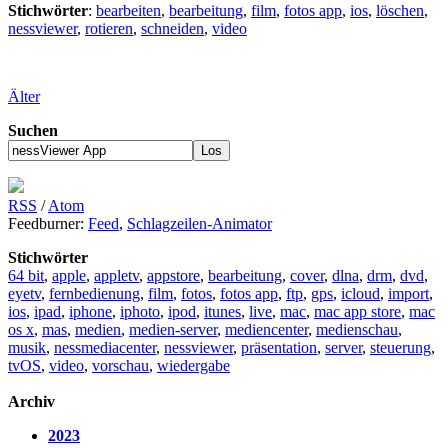
Stichwörter
:
bearbeiten
,
bearbeitung
,
film
,
fotos app
,
ios
,
löschen
,
nessviewer
,
rotieren
,
schneiden
,
video
Älter
Suchen
RSS
/
Atom
Feedburner:
Feed
,
Schlagzeilen-Animator
Stichwörter
64 bit
,
apple
,
appletv
,
appstore
,
bearbeitung
,
cover
,
dlna
,
drm
,
dvd
,
eyetv
,
fernbedienung
,
film
,
fotos
,
fotos app
,
ftp
,
gps
,
icloud
,
import
,
ios
,
ipad
,
iphone
,
iphoto
,
ipod
,
itunes
,
live
,
mac
,
mac app store
,
mac
os x
,
mas
,
medien
,
medien-server
,
mediencenter
,
medienschau
,
musik
,
nessmediacenter
,
nessviewer
,
präsentation
,
server
,
steuerung
,
tvOS
,
video
,
vorschau
,
wiedergabe
Archiv
2023