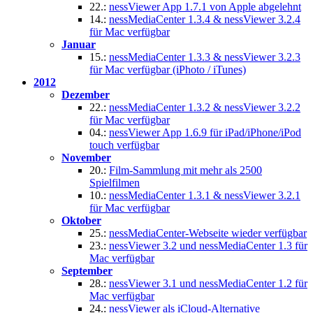
22.:
nessViewer App 1.7.1 von Apple abgelehnt
14.:
nessMediaCenter 1.3.4 & nessViewer 3.2.4
für Mac verfügbar
Januar
15.:
nessMediaCenter 1.3.3 & nessViewer 3.2.3
für Mac verfügbar (iPhoto / iTunes)
2012
Dezember
22.:
nessMediaCenter 1.3.2 & nessViewer 3.2.2
für Mac verfügbar
04.:
nessViewer App 1.6.9 für iPad/iPhone/iPod
touch verfügbar
November
20.:
Film-Sammlung mit mehr als 2500
Spielfilmen
10.:
nessMediaCenter 1.3.1 & nessViewer 3.2.1
für Mac verfügbar
Oktober
25.:
nessMediaCenter-Webseite wieder verfügbar
23.:
nessViewer 3.2 und nessMediaCenter 1.3 für
Mac verfügbar
September
28.:
nessViewer 3.1 und nessMediaCenter 1.2 für
Mac verfügbar
24.:
nessViewer als iCloud-Alternative