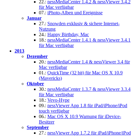
22.:
nessMediaCenter 1.4.2 & nessViewer 3.4.2
für Mac verfügbar
07.:
iPhoto-Alben und Ereignisse
Januar
27.:
Snowden exklusiv & sichere Internet-
Nutzung
24.:
Happy Birthday, Mac
18.:
nessMediaCenter 1.4.1 & nessViewer 3.4.1
für Mac verfügbar
2013
Dezember
20.:
nessMediaCenter 1.4 & nessViewer 3.4 für
Mac verfügbar
01.:
QuickTime (32 bit) für Mac OS X 10.9
(Mavericks)
Oktober
30.:
nessMediaCenter 1.3.7 & nessViewer 3.3.4
für Mac verfügbar
18.:
Vevo-Hype
09.:
nessViewer App 1.8 für iPad/iPhone/iPod
touch verfügbar
06.:
Mac OS X 10.9 Warnung für iDevice-
Besitzer
September
27.:
nessViewer App 1.7.2 für iPad/iPhone/iPod