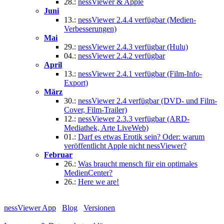
28.:
nessViewer & Apple
Juni
13.:
nessViewer 2.4.4 verfügbar (Medien-
Verbesserungen)
Mai
29.:
nessViewer 2.4.3 verfügbar (Hulu)
04.:
nessViewer 2.4.2 verfügbar
April
13.:
nessViewer 2.4.1 verfügbar (Film-Info-
Export)
März
30.:
nessViewer 2.4 verfügbar (DVD- und Film-
Cover, Film-Trailer)
12.:
nessViewer 2.3.3 verfügbar (ARD-
Mediathek, Arte LiveWeb)
01.:
Darf es etwas Erotik sein? Oder: warum
veröffentlicht Apple nicht nessViewer?
Februar
26.:
Was braucht mensch für ein optimales
MedienCenter?
26.:
Here we are!
nessViewer App
Blog
Versionen