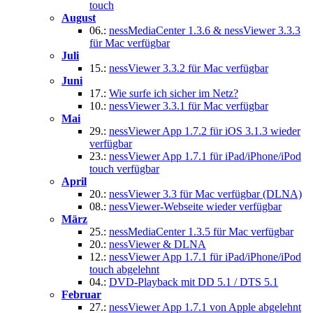
touch
August
06.:
nessMediaCenter 1.3.6 & nessViewer 3.3.3
für Mac verfügbar
Juli
15.:
nessViewer 3.3.2 für Mac verfügbar
Juni
17.:
Wie surfe ich sicher im Netz?
10.:
nessViewer 3.3.1 für Mac verfügbar
Mai
29.:
nessViewer App 1.7.2 für iOS 3.1.3 wieder
verfügbar
23.:
nessViewer App 1.7.1 für iPad/iPhone/iPod
touch verfügbar
April
20.:
nessViewer 3.3 für Mac verfügbar (DLNA)
08.:
nessViewer-Webseite wieder verfügbar
März
25.:
nessMediaCenter 1.3.5 für Mac verfügbar
20.:
nessViewer & DLNA
12.:
nessViewer App 1.7.1 für iPad/iPhone/iPod
touch abgelehnt
04.:
DVD-Playback mit DD 5.1 / DTS 5.1
Februar
27.:
nessViewer App 1.7.1 von Apple abgelehnt