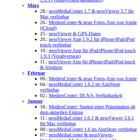
März
28.:
nessMediaCenter 1.7 & nessViewer 3.7 für
Mac verfügbar
26.:
MedienCenter & neue Fotos-App von Apple
(iCloud)
25.:
nessViewer & GPS-Daten
20.:
nessViewer App 1.9.2 für iPhone/iPad/iPod
touch verfügbar
19.:
nessViewer App für iPad/iPhone/iPod touch
1.9.3 (Vorabversion)
11.:
nessViewer App für iPhone/iPad/iPod touch
& Abstürze
Februar
09.:
MedienCenter & neue Fotos-App von Apple
04.:
nessMediaCenter 1.6.2 im AppStore
verfügbar
02.:
MedienCenter: DLNA-Verfügbarkeit
Januar
18.:
MedienCenter: Starten einer Präsentation ab
dem aktuellen Eintrag
11.:
nessMediaCenter 1.6.1 & nessViewer 3.6.1
für Mac verfügbar
08.:
nessMediaCenter 1.6 im AppStore verfügbar
07.:
nessMediaCenter & nessViewer-