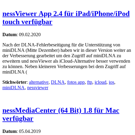
nessViewer App 2.4 für iPad/iPhone/iPod
touch verfügbar
Datum
:
09.02.2020
Nach der DLNA-Fehlerbeseitigung für die Unterstützung von
miniDLNA (Mitte Dezember) haben wir in dieser Version weiter an
der Verbesserung gearbeitet um den Zugriff auf miniDLNA zu
erweitern und nessViewer als iCloud-Alternative besser verwenden
zu können. Neben kleineren Verbesserungen bei dem Zugriff auf
miniDLNA (
Stichwörter
:
alternative
,
DLNA
,
fotos app
,
ftp
,
icloud
,
ios
,
miniDLNA
,
nessviewer
nessMediaCenter (64 Bit) 1.8 für Mac
verfügbar
Datum
:
05.04.2019