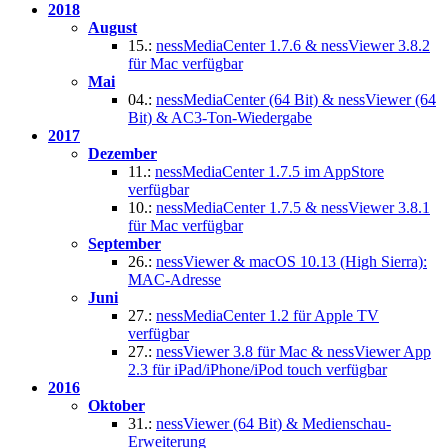
2018
August
15.:
nessMediaCenter 1.7.6 & nessViewer 3.8.2
für Mac verfügbar
Mai
04.:
nessMediaCenter (64 Bit) & nessViewer (64
Bit) & AC3-Ton-Wiedergabe
2017
Dezember
11.:
nessMediaCenter 1.7.5 im AppStore
verfügbar
10.:
nessMediaCenter 1.7.5 & nessViewer 3.8.1
für Mac verfügbar
September
26.:
nessViewer & macOS 10.13 (High Sierra):
MAC-Adresse
Juni
27.:
nessMediaCenter 1.2 für Apple TV
verfügbar
27.:
nessViewer 3.8 für Mac & nessViewer App
2.3 für iPad/iPhone/iPod touch verfügbar
2016
Oktober
31.:
nessViewer (64 Bit) & Medienschau-
Erweiterung