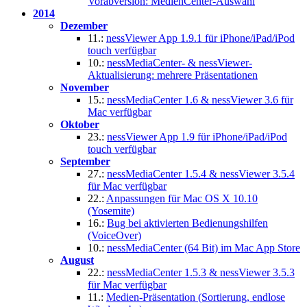
Vorabversion: MedienCenter-Auswahl
2014
Dezember
11.:
nessViewer App 1.9.1 für iPhone/iPad/iPod
touch verfügbar
10.:
nessMediaCenter- & nessViewer-
Aktualisierung: mehrere Präsentationen
November
15.:
nessMediaCenter 1.6 & nessViewer 3.6 für
Mac verfügbar
Oktober
23.:
nessViewer App 1.9 für iPhone/iPad/iPod
touch verfügbar
September
27.:
nessMediaCenter 1.5.4 & nessViewer 3.5.4
für Mac verfügbar
22.:
Anpassungen für Mac OS X 10.10
(Yosemite)
16.:
Bug bei aktivierten Bedienungshilfen
(VoiceOver)
10.:
nessMediaCenter (64 Bit) im Mac App Store
August
22.:
nessMediaCenter 1.5.3 & nessViewer 3.5.3
für Mac verfügbar
11.:
Medien-Präsentation (Sortierung, endlose