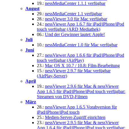
19.:
nessMediaCenter 1.1.1 verfügbar
August
29.:
nessMediaCenter 1.1 verfügbar
28.:
nessViewer 3.0 für Mac verfügbar
24.:
nessViewer App 1.6.7 für iPad/iPhone/iPod
touch verfügbar (ARD Mediathek)
06.:
Und der Gewinner lautet: Apple!
Juli
10.:
nessMediaCenter 1.0 für Mac verfügbar
Juni
27.:
nessViewer App 1.6.6 für iPad/iPhone/iPod
touch verfügbar (AirPlay)
23.:
Mac OS X 10.7 / 10.8: Film-Bearbeitung
15.:
nessViewer 2.9.7 für Mac verfügbar
(AirPlay-Server)
April
19.:
nessViewer 2.9.6 für Mac & nessViewer
App 1.6.5 für iPad/iPhone/iPod touch verfügbar:
Streamen von DVD-Filmen
März
28.:
nessViewer App 1.6.5 Vorabversion für
iPad/iPhone/iPod touch
25.:
Medien-Server-Zugriff einrichten
23.:
nessViewer 2.9.5 für Mac & nessViewer
App 1.6.4 für iPad/iPhone/iPod touch verfügbar: