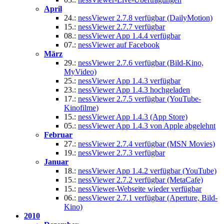
April
24.:
nessViewer 2.7.8 verfügbar (DailyMotion)
15.:
nessViewer 2.7.7 verfügbar
08.:
nessViewer App 1.4.4 verfügbar
07.:
nessViewer auf Facebook
März
29.:
nessViewer 2.7.6 verfügbar (Bild-Kino,
MyVideo)
25.:
nessViewer App 1.4.3 verfügbar
23.:
nessViewer App 1.4.3 hochgeladen
17.:
nessViewer 2.7.5 verfügbar (YouTube-
Kinofilme)
15.:
nessViewer App 1.4.3 (App Store)
05.:
nessViewer App 1.4.3 von Apple abgelehnt
Februar
27.:
nessViewer 2.7.4 verfügbar (MSN Movies)
19.:
nessViewer 2.7.3 verfügbar
Januar
18.:
nessViewer App 1.4.2 verfügbar (YouTube)
15.:
nessViewer 2.7.2 verfügbar (MetaCafe)
15.:
nessViewer-Webseite wieder verfügbar
06.:
nessViewer 2.7.1 verfügbar (Aperture, Bild-
Kino)
2010