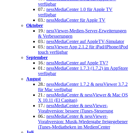
verfügbar
07.:
nessMediaCenter 1.0 für Apple TV
verfügbar
03.:
nessMediaCenter für Apple TV
Oktober
19.:
nessViewer-Medien-Server-Erweiterungen
& Verbesserungen
03.:
nessMediaCenter auf AppleTV-Simulator
03.:
nessViewer App 2.1.2 für iPad/iPhone/iPod
touch verfügbar
September
16.:
nessMediaCenter auf Apple TV?
01.:
nessMediaCenter 1.7.3 (1.7.2) im AppStore
verfügbar
August
28.:
nessMediaCenter 1.7.2 & nessViewer 3.7.2
für Mac verfügbar
21.:
nessMediaCenter & nessViewer & Mac OS
X 10.11 (El Capitan)
17.:
nessMediaCenter & nessViewer-
Vorabversion: bessere iTunes-Steuerung
06.:
nessMediaCenter & nessViewer-
Vorabversion: Musik-Wiedergabe freigegebener
iTunes-Mediatheken im MedienCenter
Juli