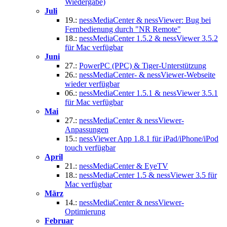
Wiedergabe)
Juli
19.:
nessMediaCenter & nessViewer: Bug bei
Fernbedienung durch "NR Remote"
18.:
nessMediaCenter 1.5.2 & nessViewer 3.5.2
für Mac verfügbar
Juni
27.:
PowerPC (PPC) & Tiger-Unterstützung
26.:
nessMediaCenter- & nessViewer-Webseite
wieder verfügbar
06.:
nessMediaCenter 1.5.1 & nessViewer 3.5.1
für Mac verfügbar
Mai
27.:
nessMediaCenter & nessViewer-
Anpassungen
15.:
nessViewer App 1.8.1 für iPad/iPhone/iPod
touch verfügbar
April
21.:
nessMediaCenter & EyeTV
18.:
nessMediaCenter 1.5 & nessViewer 3.5 für
Mac verfügbar
März
14.:
nessMediaCenter & nessViewer-
Optimierung
Februar