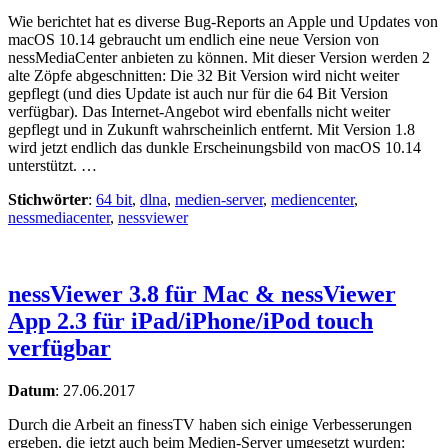
Wie berichtet hat es diverse Bug-Reports an Apple und Updates von
macOS 10.14 gebraucht um endlich eine neue Version von
nessMediaCenter anbieten zu können. Mit dieser Version werden 2
alte Zöpfe abgeschnitten: Die 32 Bit Version wird nicht weiter
gepflegt (und dies Update ist auch nur für die 64 Bit Version
verfügbar). Das Internet-Angebot wird ebenfalls nicht weiter
gepflegt und in Zukunft wahrscheinlich entfernt. Mit Version 1.8
wird jetzt endlich das dunkle Erscheinungsbild von macOS 10.14
unterstützt. …
Stichwörter
:
64 bit
,
dlna
,
medien-server
,
mediencenter
,
nessmediacenter
,
nessviewer
nessViewer 3.8 für Mac & nessViewer
App 2.3 für iPad/iPhone/iPod touch
verfügbar
Datum
:
27.06.2017
Durch die Arbeit an finessTV haben sich einige Verbesserungen
ergeben, die jetzt auch beim Medien-Server umgesetzt wurden: