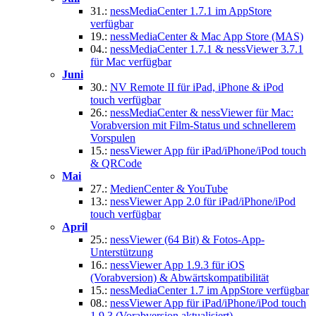
31.:
nessMediaCenter 1.7.1 im AppStore
verfügbar
19.:
nessMediaCenter & Mac App Store (MAS)
04.:
nessMediaCenter 1.7.1 & nessViewer 3.7.1
für Mac verfügbar
Juni
30.:
NV Remote II für iPad, iPhone & iPod
touch verfügbar
26.:
nessMediaCenter & nessViewer für Mac:
Vorabversion mit Film-Status und schnellerem
Vorspulen
15.:
nessViewer App für iPad/iPhone/iPod touch
& QRCode
Mai
27.:
MedienCenter & YouTube
13.:
nessViewer App 2.0 für iPad/iPhone/iPod
touch verfügbar
April
25.:
nessViewer (64 Bit) & Fotos-App-
Unterstützung
16.:
nessViewer App 1.9.3 für iOS
(Vorabversion) & Abwärtskompatibilität
15.:
nessMediaCenter 1.7 im AppStore verfügbar
08.:
nessViewer App für iPad/iPhone/iPod touch
1.9.3 (Vorabversion aktualisiert)