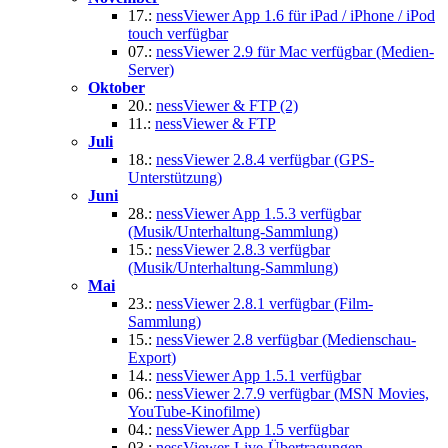
17.:
nessViewer App 1.6 für iPad / iPhone / iPod
touch verfügbar
07.:
nessViewer 2.9 für Mac verfügbar (Medien-
Server)
Oktober
20.:
nessViewer & FTP (2)
11.:
nessViewer & FTP
Juli
18.:
nessViewer 2.8.4 verfügbar (GPS-
Unterstützung)
Juni
28.:
nessViewer App 1.5.3 verfügbar
(Musik/Unterhaltung-Sammlung)
15.:
nessViewer 2.8.3 verfügbar
(Musik/Unterhaltung-Sammlung)
Mai
23.:
nessViewer 2.8.1 verfügbar (Film-
Sammlung)
15.:
nessViewer 2.8 verfügbar (Medienschau-
Export)
14.:
nessViewer App 1.5.1 verfügbar
06.:
nessViewer 2.7.9 verfügbar (MSN Movies,
YouTube-Kinofilme)
04.:
nessViewer App 1.5 verfügbar
03.:
nessViewer-Live-Übertragungen