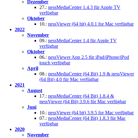
Dezember
27.:
nessMediaCenter 1.4.3 für Apple TV
verfügbar
Oktober
10.:
nessViewer (64 bit) 4.0.1 for Mac verfügbar
2022
November
09.:
nessMediaCenter 1.4 für Apple TV
verfügbar
Oktober
06.:
nessViewer App 2.5 für iPad/iPhone/iPod
touch verfügbar
April
08.:
nessMediaCenter (64 Bit) 1.9 & nessViewer
(64 Bit) 4.0 für Mac verfügbar
2021
August
17.:
nessMediaCenter (64 Bit) 1.8.4 &
nessViewer (64 Bit) 3.9.6 für Mac verfügbar
Juni
10.:
nessViewer (64 bit) 3.9.5 for Mac verfügbar
07.:
nessMediaCenter (64 Bit) 1.8.3 für Mac
verfügbar
2020
November