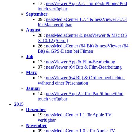
13.:
nessViewer App 2.2.1 für iPad/iPhone/iPod
touch verfügbar
September
09.:
nessMediaCenter 1.7.4 & nessViewer 3.7.3
für Mac verfügbar
August
28.:
nessMediaCenter & nessViewer & Mac OS
X 10.12 (Sierra)
26.:
nessMediaCenter (64 Bit) & nessViewer (64
Bit) & GPS-Daten bei Filmen
Juli
13.:
nessViewer App & Film-Bearbeitung
07.:
nessViewer (64 Bit) & Film-Bearbeitung
März
15.:
nessViewer (64 Bit) & Ordner beobachten
während einer Präsentation
Januar
14.:
nessViewer App 2.2 für iPad/iPhone/iPod
touch verfügbar
2015
Dezember
19.:
nessMediaCenter 1.1 für Apple TV
verfügbar
November
09.:
nessMediaCenter 1.0.2 für Apple TV