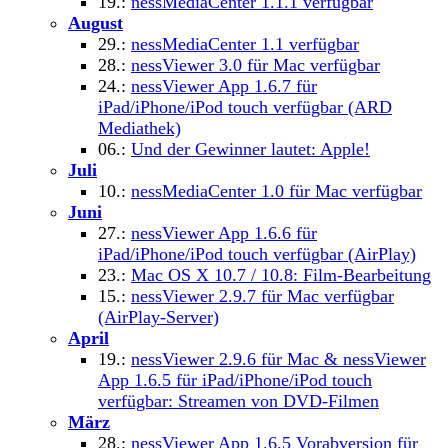
19.:
nessMediaCenter 1.1.1 verfügbar
August
29.:
nessMediaCenter 1.1 verfügbar
28.:
nessViewer 3.0 für Mac verfügbar
24.:
nessViewer App 1.6.7 für
iPad/iPhone/iPod touch verfügbar (ARD
Mediathek)
06.:
Und der Gewinner lautet: Apple!
Juli
10.:
nessMediaCenter 1.0 für Mac verfügbar
Juni
27.:
nessViewer App 1.6.6 für
iPad/iPhone/iPod touch verfügbar (AirPlay)
23.:
Mac OS X 10.7 / 10.8: Film-Bearbeitung
15.:
nessViewer 2.9.7 für Mac verfügbar
(AirPlay-Server)
April
19.:
nessViewer 2.9.6 für Mac & nessViewer
App 1.6.5 für iPad/iPhone/iPod touch
verfügbar: Streamen von DVD-Filmen
März
28.:
nessViewer App 1.6.5 Vorabversion für