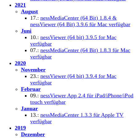
2021
August
17.:
nessMediaCenter (64 Bit) 1.8.4 &
nessViewer (64 Bit) 3.9.6 für Mac verfügbar
Juni
10.:
nessViewer (64 bit) 3.9.5 for Mac
verfügbar
07.:
nessMediaCenter (64 Bit) 1.8.3 für Mac
verfügbar
2020
November
23.:
nessViewer (64 bit) 3.9.4 for Mac
verfügbar
Februar
09.:
nessViewer App 2.4 für iPad/iPhone/iPod
touch verfügbar
Januar
13.:
nessMediaCenter 1.3.3 für Apple TV
verfügbar
2019
Dezember