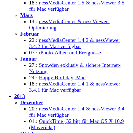
18.:
nessMediaCenter 1.5 & nessViewer 3.5
für Mac verfügbar
März
14.:
nessMediaCenter & nessViewer-
Optimierung
Februar
22.:
nessMediaCenter 1.4.2 & nessViewer
3.4.2 für Mac verfügbar
07.:
iPhoto-Alben und Ereignisse
Januar
27.:
Snowden exklusiv & sichere Internet-
Nutzung
24.:
Happy Birthday, Mac
18.:
nessMediaCenter 1.4.1 & nessViewer
3.4.1 für Mac verfügbar
2013
Dezember
20.:
nessMediaCenter 1.4 & nessViewer 3.4
für Mac verfügbar
01.:
QuickTime (32 bit) für Mac OS X 10.9
(Mavericks)