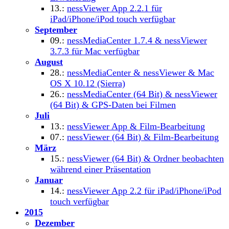
13.:
nessViewer App 2.2.1 für
iPad/iPhone/iPod touch verfügbar
September
09.:
nessMediaCenter 1.7.4 & nessViewer
3.7.3 für Mac verfügbar
August
28.:
nessMediaCenter & nessViewer & Mac
OS X 10.12 (Sierra)
26.:
nessMediaCenter (64 Bit) & nessViewer
(64 Bit) & GPS-Daten bei Filmen
Juli
13.:
nessViewer App & Film-Bearbeitung
07.:
nessViewer (64 Bit) & Film-Bearbeitung
März
15.:
nessViewer (64 Bit) & Ordner beobachten
während einer Präsentation
Januar
14.:
nessViewer App 2.2 für iPad/iPhone/iPod
touch verfügbar
2015
Dezember