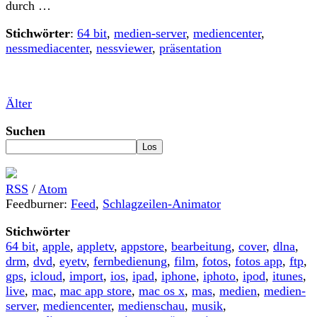
durch …
Stichwörter
:
64 bit
,
medien-server
,
mediencenter
,
nessmediacenter
,
nessviewer
,
präsentation
Älter
Suchen
RSS
/
Atom
Feedburner:
Feed
,
Schlagzeilen-Animator
Stichwörter
64 bit
,
apple
,
appletv
,
appstore
,
bearbeitung
,
cover
,
dlna
,
drm
,
dvd
,
eyetv
,
fernbedienung
,
film
,
fotos
,
fotos app
,
ftp
,
gps
,
icloud
,
import
,
ios
,
ipad
,
iphone
,
iphoto
,
ipod
,
itunes
,
live
,
mac
,
mac app store
,
mac os x
,
mas
,
medien
,
medien-
server
,
mediencenter
,
medienschau
,
musik
,