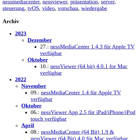
nessmediacenter
,
nessviewer
,
präsentation
,
server
,
steuerung
,
tvOS
,
video
,
vorschau
,
wiedergabe
Archiv
2023
Dezember
27.:
nessMediaCenter 1.4.3 für Apple TV
verfügbar
Oktober
10.:
nessViewer (64 bit) 4.0.1 for Mac
verfügbar
2022
November
09.:
nessMediaCenter 1.4 für Apple TV
verfügbar
Oktober
06.:
nessViewer App 2.5 für iPad/iPhone/iPod
touch verfügbar
April
08.:
nessMediaCenter (64 Bit) 1.9 &
nessViewer (64 Bit) 4.0 für Mac verfügbar