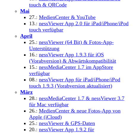
touch & QRCode
Mai
27.:
MedienCenter & YouTube
13.:
nessViewer App 2.0 für iPad/iPhone/iPod
touch verfügbar
April
25.:
nessViewer (64 Bit) & Fotos-App-
Unterstützung
16.:
nessViewer App 1.9.3 für iOS
(Vorabversion) & Abwärtskompatibilität
15.:
nessMediaCenter 1.7 im AppStore
verfügbar
08.:
nessViewer App für iPad/iPhone/iPod
touch 1.9.3 (Vorabversion aktualisiert)
März
28.:
nessMediaCenter 1.7 & nessViewer 3.7
für Mac verfügbar
26.:
MedienCenter & neue Fotos-App von
Apple (iCloud)
25.:
nessViewer & GPS-Daten
20.:
nessViewer App 1.9.2 für