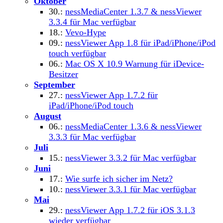
Oktober
30.:
nessMediaCenter 1.3.7 & nessViewer
3.3.4 für Mac verfügbar
18.:
Vevo-Hype
09.:
nessViewer App 1.8 für iPad/iPhone/iPod
touch verfügbar
06.:
Mac OS X 10.9 Warnung für iDevice-
Besitzer
September
27.:
nessViewer App 1.7.2 für
iPad/iPhone/iPod touch
August
06.:
nessMediaCenter 1.3.6 & nessViewer
3.3.3 für Mac verfügbar
Juli
15.:
nessViewer 3.3.2 für Mac verfügbar
Juni
17.:
Wie surfe ich sicher im Netz?
10.:
nessViewer 3.3.1 für Mac verfügbar
Mai
29.:
nessViewer App 1.7.2 für iOS 3.1.3
wieder verfügbar