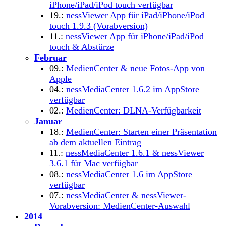
iPhone/iPad/iPod touch verfügbar
19.:
nessViewer App für iPad/iPhone/iPod
touch 1.9.3 (Vorabversion)
11.:
nessViewer App für iPhone/iPad/iPod
touch & Abstürze
Februar
09.:
MedienCenter & neue Fotos-App von
Apple
04.:
nessMediaCenter 1.6.2 im AppStore
verfügbar
02.:
MedienCenter: DLNA-Verfügbarkeit
Januar
18.:
MedienCenter: Starten einer Präsentation
ab dem aktuellen Eintrag
11.:
nessMediaCenter 1.6.1 & nessViewer
3.6.1 für Mac verfügbar
08.:
nessMediaCenter 1.6 im AppStore
verfügbar
07.:
nessMediaCenter & nessViewer-
Vorabversion: MedienCenter-Auswahl
2014