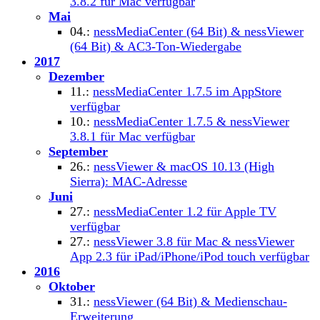
3.8.2 für Mac verfügbar
Mai
04.:
nessMediaCenter (64 Bit) & nessViewer
(64 Bit) & AC3-Ton-Wiedergabe
2017
Dezember
11.:
nessMediaCenter 1.7.5 im AppStore
verfügbar
10.:
nessMediaCenter 1.7.5 & nessViewer
3.8.1 für Mac verfügbar
September
26.:
nessViewer & macOS 10.13 (High
Sierra): MAC-Adresse
Juni
27.:
nessMediaCenter 1.2 für Apple TV
verfügbar
27.:
nessViewer 3.8 für Mac & nessViewer
App 2.3 für iPad/iPhone/iPod touch verfügbar
2016
Oktober
31.:
nessViewer (64 Bit) & Medienschau-
Erweiterung