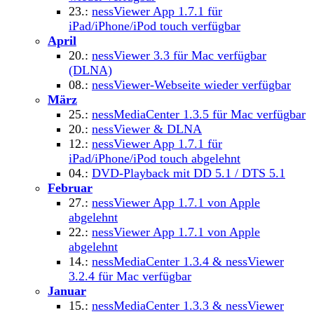
23.:
nessViewer App 1.7.1 für
iPad/iPhone/iPod touch verfügbar
April
20.:
nessViewer 3.3 für Mac verfügbar
(DLNA)
08.:
nessViewer-Webseite wieder verfügbar
März
25.:
nessMediaCenter 1.3.5 für Mac verfügbar
20.:
nessViewer & DLNA
12.:
nessViewer App 1.7.1 für
iPad/iPhone/iPod touch abgelehnt
04.:
DVD-Playback mit DD 5.1 / DTS 5.1
Februar
27.:
nessViewer App 1.7.1 von Apple
abgelehnt
22.:
nessViewer App 1.7.1 von Apple
abgelehnt
14.:
nessMediaCenter 1.3.4 & nessViewer
3.2.4 für Mac verfügbar
Januar
15.:
nessMediaCenter 1.3.3 & nessViewer