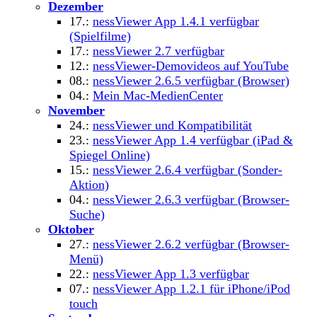
Dezember
17.:
nessViewer App 1.4.1 verfügbar
(Spielfilme)
17.:
nessViewer 2.7 verfügbar
12.:
nessViewer-Demovideos auf YouTube
08.:
nessViewer 2.6.5 verfügbar (Browser)
04.:
Mein Mac-MedienCenter
November
24.:
nessViewer und Kompatibilität
23.:
nessViewer App 1.4 verfügbar (iPad &
Spiegel Online)
15.:
nessViewer 2.6.4 verfügbar (Sonder-
Aktion)
04.:
nessViewer 2.6.3 verfügbar (Browser-
Suche)
Oktober
27.:
nessViewer 2.6.2 verfügbar (Browser-
Menü)
22.:
nessViewer App 1.3 verfügbar
07.:
nessViewer App 1.2.1 für iPhone/iPod
touch