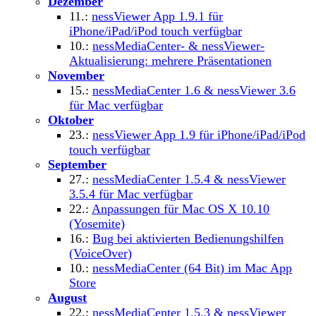
Dezember
11.:
nessViewer App 1.9.1 für
iPhone/iPad/iPod touch verfügbar
10.:
nessMediaCenter- & nessViewer-
Aktualisierung: mehrere Präsentationen
November
15.:
nessMediaCenter 1.6 & nessViewer 3.6
für Mac verfügbar
Oktober
23.:
nessViewer App 1.9 für iPhone/iPad/iPod
touch verfügbar
September
27.:
nessMediaCenter 1.5.4 & nessViewer
3.5.4 für Mac verfügbar
22.:
Anpassungen für Mac OS X 10.10
(Yosemite)
16.:
Bug bei aktivierten Bedienungshilfen
(VoiceOver)
10.:
nessMediaCenter (64 Bit) im Mac App
Store
August
22.:
nessMediaCenter 1.5.3 & nessViewer