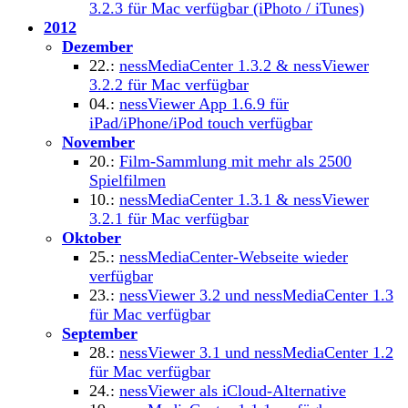
3.2.3 für Mac verfügbar (iPhoto / iTunes)
2012
Dezember
22.:
nessMediaCenter 1.3.2 & nessViewer
3.2.2 für Mac verfügbar
04.:
nessViewer App 1.6.9 für
iPad/iPhone/iPod touch verfügbar
November
20.:
Film-Sammlung mit mehr als 2500
Spielfilmen
10.:
nessMediaCenter 1.3.1 & nessViewer
3.2.1 für Mac verfügbar
Oktober
25.:
nessMediaCenter-Webseite wieder
verfügbar
23.:
nessViewer 3.2 und nessMediaCenter 1.3
für Mac verfügbar
September
28.:
nessViewer 3.1 und nessMediaCenter 1.2
für Mac verfügbar
24.:
nessViewer als iCloud-Alternative