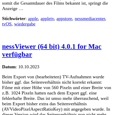
somit die Gesamtdauer des Films bekannt ist, springt die
Anzeige …
Stichwörter
:
apple
,
appletv
,
appstore
,
nessmediacenter
,
tvOS
,
wiedergabe
nessViewer (64 bit) 4.0.1 for Mac
verfügbar
Datum
:
10.10.2023
Beim Export von (bearbeiteten) TV-Aufnahmen wurde
bisher ggf. das Seitenverhältnis nicht korrekt erkannt:
Filme mit einer Höhe von 560 Pixeln und einer Breite von
z.B. 1024 Pixeln hatten nach dem Export ggf. eine
fehlerhafte Breite. Das ist umso mehr überraschend, weil
beim Export bisher extra das Seitenverhältnis
(AVVideoPixelAspectRatioKey) mit angegeben wurde. In
dieser Version wird das Seitenverhältnis nun nicht mehr