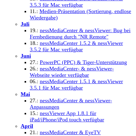
3.5.3 für Mac verfügbar
11.:
Medien-Präsentation (Sortierung, endlose
Wiedergabe)
Juli
19.:
nessMediaCenter & nessViewer: Bug bei
Fernbedienung durch "NR Remote"
18.:
nessMediaCenter 1.5.2 & nessViewer
3.5.2 für Mac verfügbar
Juni
27.:
PowerPC (PPC) & Tiger-Unterstützung
26.:
nessMediaCenter- & nessViewer-
Webseite wieder verfügbar
06.:
nessMediaCenter 1.5.1 & nessViewer
3.5.1 für Mac verfügbar
Mai
27.:
nessMediaCenter & nessViewer-
Anpassungen
15.:
nessViewer App 1.8.1 für
iPad/iPhone/iPod touch verfügbar
April
21.:
nessMediaCenter & EyeTV