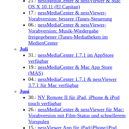
21.:
nessMediaCenter & nessViewer & Mac
OS X 10.11 (El Capitan)
17.:
nessMediaCenter & nessViewer-
Vorabversion: bessere iTunes-Steuerung
06.:
nessMediaCenter & nessViewer-
Vorabversion: Musik-Wiedergabe
freigegebener iTunes-Mediatheken im
MedienCenter
Juli
31.:
nessMediaCenter 1.7.1 im AppStore
verfügbar
19.:
nessMediaCenter & Mac App Store
(MAS)
04.:
nessMediaCenter 1.7.1 & nessViewer
3.7.1 für Mac verfügbar
Juni
30.:
NV Remote II für iPad, iPhone & iPod
touch verfügbar
26.:
nessMediaCenter & nessViewer für Mac:
Vorabversion mit Film-Status und schnellerem
Vorspulen
15.:
nessViewer App für iPad/iPhone/iPod